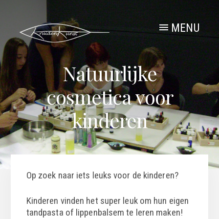
Skip
to
content
MENU
Natuurlijke
cosmetica voor
kinderen
Op zoek naar iets leuks voor de kinderen?
Kinderen vinden het super leuk om hun eigen
tandpasta of lippenbalsem te leren maken!