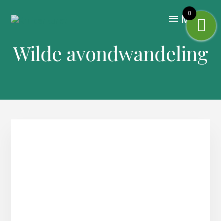
Skip
to
0
MENU
content
Wilde avondwandeling