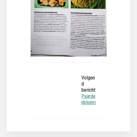
Volgen
d
bericht:
Paarde
nbloem