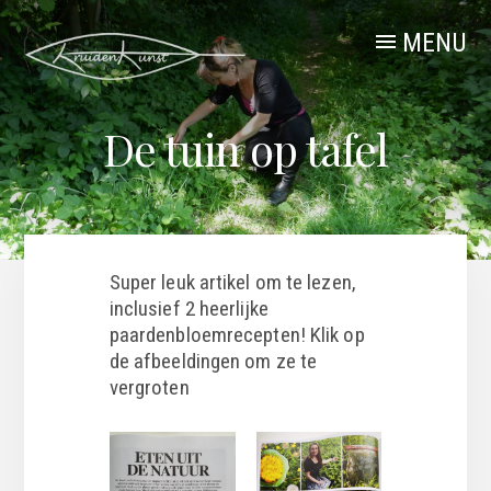
Skip
to
MENU
content
De tuin op tafel
Super leuk artikel om te lezen,
inclusief 2 heerlijke
paardenbloemrecepten! Klik op
de afbeeldingen om ze te
vergroten