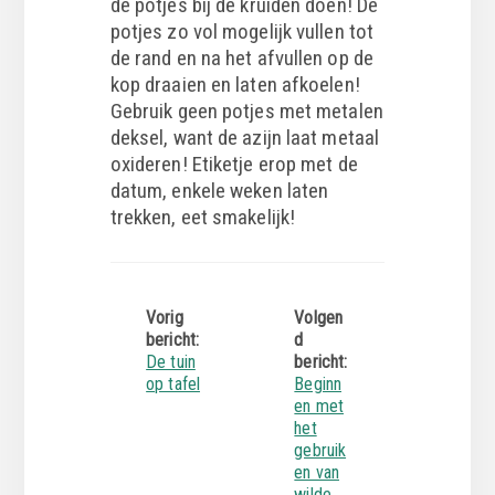
de potjes bij de kruiden doen! De
potjes zo vol mogelijk vullen tot
de rand en na het afvullen op de
kop draaien en laten afkoelen!
Gebruik geen potjes met metalen
deksel, want de azijn laat metaal
oxideren! Etiketje erop met de
datum, enkele weken laten
trekken, eet smakelijk!
Vorig
Volgen
bericht:
d
De tuin
bericht:
op tafel
Beginn
en met
het
gebruik
en van
wilde